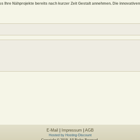
dass Ihre Nähprojekte bereits nach kurzer Zeit Gestalt annehmen. Die innovativ
E-Mail
|
Impressum
|
AGB
Hosted by Hosting-Discount
Copyright © 2019. All Rights Reserved.