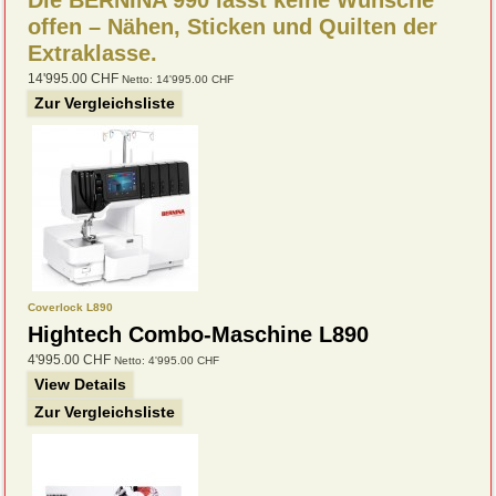
Die BERNINA 990 lässt keine Wünsche
offen – Nähen, Sticken und Quilten der
Extraklasse.
14'995.00 CHF
Netto: 14'995.00 CHF
Zur Vergleichsliste
Coverlock L890
Hightech Combo-Maschine
L890
4'995.00 CHF
Netto: 4'995.00 CHF
View Details
Zur Vergleichsliste